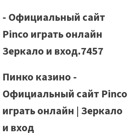
- Официальный сайт
Pinco играть онлайн
Зеркало и вход.7457
Пинко казино -
Официальный сайт Pinco
играть онлайн | Зеркало
и вход