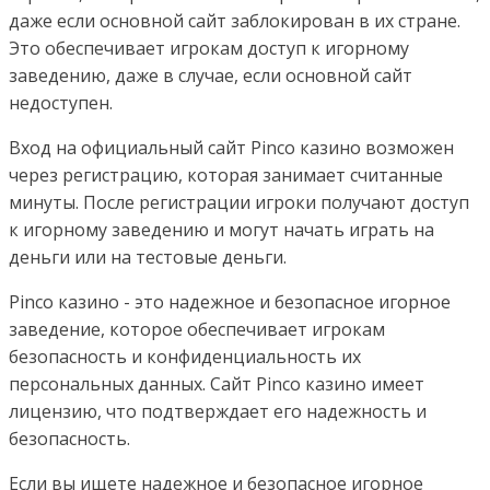
даже если основной сайт заблокирован в их стране.
Это обеспечивает игрокам доступ к игорному
заведению, даже в случае, если основной сайт
недоступен.
Вход на официальный сайт Pinco казино возможен
через регистрацию, которая занимает считанные
минуты. После регистрации игроки получают доступ
к игорному заведению и могут начать играть на
деньги или на тестовые деньги.
Pinco казино - это надежное и безопасное игорное
заведение, которое обеспечивает игрокам
безопасность и конфиденциальность их
персональных данных. Сайт Pinco казино имеет
лицензию, что подтверждает его надежность и
безопасность.
Если вы ищете надежное и безопасное игорное