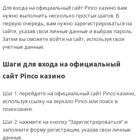
Для входа на официальный сайт Pinco казино вам
нужно выполнить несколько простых шагов. В
первую очередь, вам нужно зарегистрироваться на
сайте, указав свои личные данные и выбрав пароль.
Затем вы сможете войти на сайт, используя свои
учетные данные.
Шаги для входа на официальный
сайт Pinco казино
Шаг 1: перейдите на официальный сайт Pinco казино,
используя ссылку на зеркало Pinco или поиск в
поисковике.
Шаг 2: нажмите на кнопку "Зарегистрироваться" и
заполните форму регистрации, указав свои личные
данные.