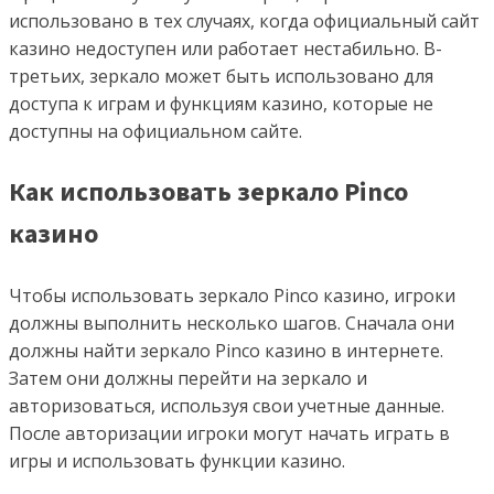
использовано в тех случаях, когда официальный сайт
казино недоступен или работает нестабильно. В-
третьих, зеркало может быть использовано для
доступа к играм и функциям казино, которые не
доступны на официальном сайте.
Как использовать зеркало Pinco
казино
Чтобы использовать зеркало Pinco казино, игроки
должны выполнить несколько шагов. Сначала они
должны найти зеркало Pinco казино в интернете.
Затем они должны перейти на зеркало и
авторизоваться, используя свои учетные данные.
После авторизации игроки могут начать играть в
игры и использовать функции казино.