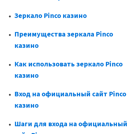
Зеркало Pinco казино
Преимущества зеркала Pinco
казино
Как использовать зеркало Pinco
казино
Вход на официальный сайт Pinco
казино
Шаги для входа на официальный