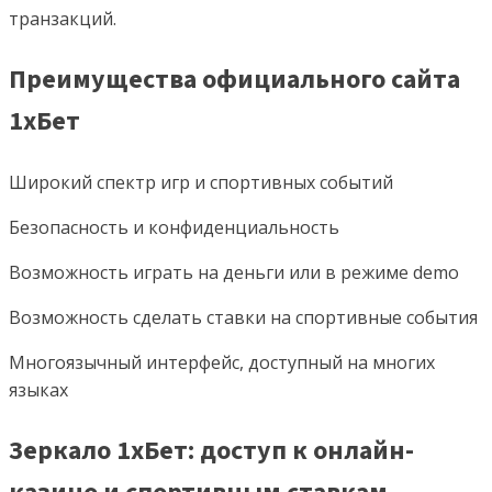
транзакций.
Преимущества официального сайта
1хБет
Широкий спектр игр и спортивных событий
Безопасность и конфиденциальность
Возможность играть на деньги или в режиме demo
Возможность сделать ставки на спортивные события
Многоязычный интерфейс, доступный на многих
языках
Зеркало 1хБет: доступ к онлайн-