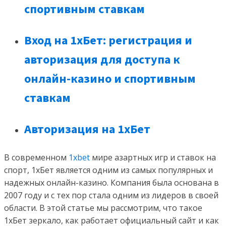
спортивным ставкам
Вход на 1хБет: регистрация и
авторизация для доступа к
онлайн-казино и спортивным
ставкам
Авторизация на 1хБет
В современном
1xbet
мире азартных игр и ставок на
спорт, 1хБет является одним из самых популярных и
надежных онлайн-казино. Компания была основана в
2007 году и с тех пор стала одним из лидеров в своей
области. В этой статье мы рассмотрим, что такое
1хБет зеркало, как работает официальный сайт и как