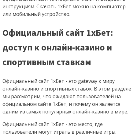
инструкциям. Скачать 1хБет можно на компьютер
или мобильный устройство.
Официальный сайт 1хБет:
доступ к онлайн-казино и
спортивным ставкам
Официальный сайт 1хБет - это gateway к миру
онлайн-казино и спортивных ставок. В этом разделе
мы рассмотрим, что ожидают пользователей на
официальном сайте 1хБет, и почему он является
одним из самых популярных онлайн-казино в мире.
Официальный сайт 1хБет - это место, где
пользователи могут играть в различные игры,