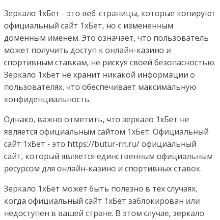
Зеркало 1хБет - это веб-страницы, которые копируют
официальный сайт 1хБет, но с измененным
доменным именем. Это означает, что пользователь
может получить доступ к онлайн-казино и
спортивным ставкам, не рискуя своей безопасностью.
Зеркало 1хБет не хранит никакой информации о
пользователях, что обеспечивает максимальную
конфиденциальность.
Однако, важно отметить, что зеркало 1хБет не
является официальным сайтом 1хБет. Официальный
сайт 1хБет - это https://butur-rn.ru/ официальный
сайт, который является единственным официальным
ресурсом для онлайн-казино и спортивных ставок.
Зеркало 1хБет может быть полезно в тех случаях,
когда официальный сайт 1хБет заблокирован или
недоступен в вашей стране. В этом случае, зеркало