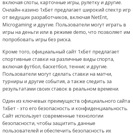
включая слоты, карточные игры, рулетку и другие.
Онлайн-казино 1хБет предлагает широкий спектр игр
от ведущих разработчиков, включая NetEnt,
Microgaming и другие. Пользователи могут играть в
игры на деньги или в режиме demo, что позволяет им
попробовать игры без риска.
Кроме того, официальный сайт 1хБет предлагает
спортивные ставки на различные виды спорта,
включая футбол, баскетбол, теннис и другие.
Пользователи могут сделать ставки на матчи,
турниры и другие события, а также следить за
результатами своих ставок в реальном времени.
Один из ключевых преимуществ официального сайта
1хБет - это его безопасность и конфиденциальность.
Сайт использует современные технологии
безопасности, чтобы защитить данные
пользователей и обеспечить безопасность их