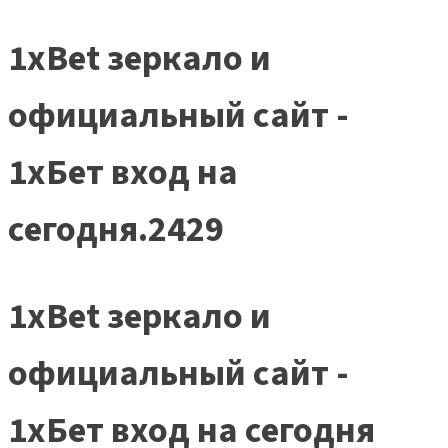
1xBet зеркало и
официальный сайт -
1хБет вход на
сегодня.2429
1xBet зеркало и
официальный сайт -
1хБет вход на сегодня