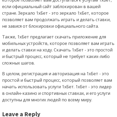
если официальный сайт заблокирован в вашей
стране. Зеркало 1хБет - это зеркало 1хБет, которое
позволяет вам продолжать играть и делать ставки,
не завися от блокировки официального сайта.
Также, 1хБет предлагает скачать приложение для
мобильных устройств, которое позволяет вам играть
и делать ставки на ходу. Скачать 1хБет - это простой
и быстрый процесс, который не требует каких-либо
сложных шагов.
В целом, регистрация и авторизация на 1хБет - это
простой и быстрый процесс, который позволяет вам
начать использовать услуги 1хБет. 1хБет - это лидер
в онлайн-казино и спортивных ставках, и его услуги
доступны для многих людей по всему миру.
Leave a Reply