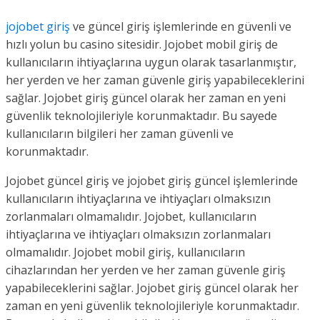
jojobet giriş
ve güncel giriş işlemlerinde en güvenli ve
hızlı yolun bu casino sitesidir. Jojobet mobil giriş de
kullanıcıların ihtiyaçlarına uygun olarak tasarlanmıştır,
her yerden ve her zaman güvenle giriş yapabileceklerini
sağlar. Jojobet giriş güncel olarak her zaman en yeni
güvenlik teknolojileriyle korunmaktadır. Bu sayede
kullanıcıların bilgileri her zaman güvenli ve
korunmaktadır.
Jojobet güncel giriş ve jojobet giriş güncel işlemlerinde
kullanıcıların ihtiyaçlarına ve ihtiyaçları olmaksızın
zorlanmaları olmamalıdır. Jojobet, kullanıcıların
ihtiyaçlarına ve ihtiyaçları olmaksızın zorlanmaları
olmamalıdır. Jojobet mobil giriş, kullanıcıların
cihazlarından her yerden ve her zaman güvenle giriş
yapabileceklerini sağlar. Jojobet giriş güncel olarak her
zaman en yeni güvenlik teknolojileriyle korunmaktadır.