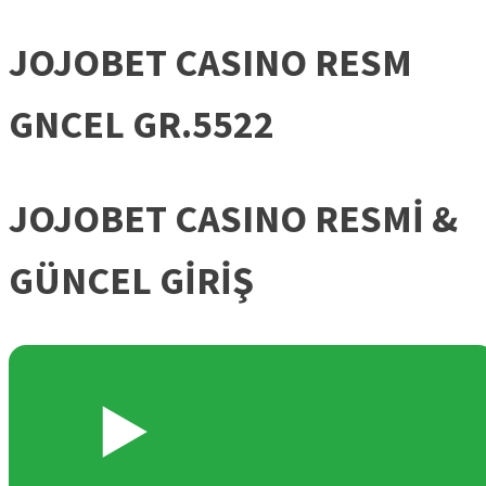
JOJOBET CASINO RESM
GNCEL GR.5522
JOJOBET CASINO RESMİ &
GÜNCEL GİRİŞ
▶️