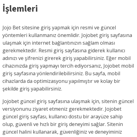
İşlemleri
Jojo Bet sitesine giriş yapmak için resmi ve güncel
yöntemleri kullanmanız önemlidir. Jojobet giriş sayfasına
ulaşmak için internet bağlantınızın sağlam olması
gerekmektedir. Resmi giriş sayfasına giderek kullanıcı
adınızı ve şifrenizi girerek giriş yapabilirsiniz. Eğer mobil
cihazınızda giriş yapmayı tercih ediyorsanız, Jojobet mobil
giriş sayfasına yönlendirilebilirsiniz. Bu sayfa, mobil
cihazlarda da optimizasyonu yapılmıştır ve kolay bir
şekilde giriş yapabilirsiniz.
Jojobet güncel giriş sayfasına ulaşmak için, sitenin güncel
versiyonunu ziyaret etmeniz gerekmektedir. Jojobet
güncel giriş sayfası, kullanıcı dostu bir arayüze sahip
olup, güvenli ve hızlı bir giriş deneyimi sağlar. Sitenin
güncel halini kullanarak, güvenliğiniz ve deneyiminiz