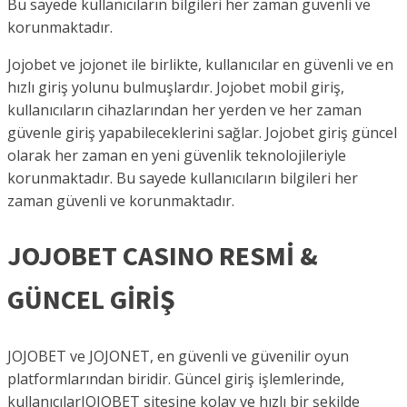
Bu sayede kullanıcıların bilgileri her zaman güvenli ve
korunmaktadır.
Jojobet ve jojonet ile birlikte, kullanıcılar en güvenli ve en
hızlı giriş yolunu bulmuşlardır. Jojobet mobil giriş,
kullanıcıların cihazlarından her yerden ve her zaman
güvenle giriş yapabileceklerini sağlar. Jojobet giriş güncel
olarak her zaman en yeni güvenlik teknolojileriyle
korunmaktadır. Bu sayede kullanıcıların bilgileri her
zaman güvenli ve korunmaktadır.
JOJOBET CASINO RESMİ &
GÜNCEL GİRİŞ
JOJOBET ve JOJONET, en güvenli ve güvenilir oyun
platformlarından biridir. Güncel giriş işlemlerinde,
kullanıcılarJOJOBET sitesine kolay ve hızlı bir şekilde