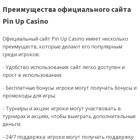
Преимущества официального сайта
Pin Up Casino
Официальный сайт Pin Up Casino имеет несколько
преимуществ, которые делают его популярным
среди игроков:
- Удобство использования: сайт легко доступен и
прост в использовании;
- Бесплатные бонусы: игроки могут получать бонусы и
промокоды для игры;
- Турниры и акции: игроки могут участвовать в
турнирах и акциях, чтобы выиграть дополнительные
деньги;
- 24/7 поддержка: игроки могут получать поддержку