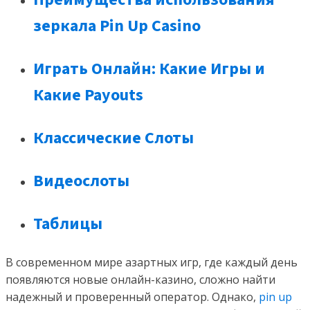
зеркала Pin Up Casino
Играть Онлайн: Какие Игры и
Какие Payouts
Классические Слоты
Видеослоты
Таблицы
В современном мире азартных игр, где каждый день
появляются новые онлайн-казино, сложно найти
надежный и проверенный оператор. Однако,
pin up