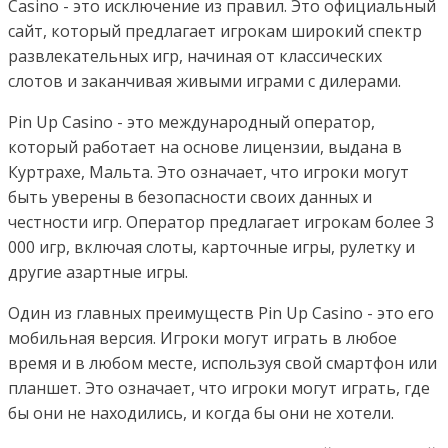
Casino - это исключение из правил. Это официальный
сайт, который предлагает игрокам широкий спектр
развлекательных игр, начиная от классических
слотов и заканчивая живыми играми с дилерами.
Pin Up Casino - это международный оператор,
который работает на основе лицензии, выдана в
Куртрахе, Мальта. Это означает, что игроки могут
быть уверены в безопасности своих данных и
честности игр. Оператор предлагает игрокам более 3
000 игр, включая слоты, карточные игры, рулетку и
другие азартные игры.
Один из главных преимуществ Pin Up Casino - это его
мобильная версия. Игроки могут играть в любое
время и в любом месте, используя свой смартфон или
планшет. Это означает, что игроки могут играть, где
бы они не находились, и когда бы они не хотели.