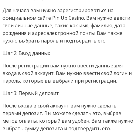
Для начала вам нужно зарегистрироваться на
официальном сайте Pin Up Casino. Вам нужно ввести
свои личные данные, такие как имя, фамилия, дата
рождения и адрес электронной почты. Вам также
нужно выбрать пароль и подтвердить его.
Шаг 2: Ввод данных
После регистрации вам нужно ввести данные для
входа в свой аккаунт. Вам нужно ввести свой логин и
пароль, которые вы выбрали при регистрации.
Шаг 3: Первый депозит
После входа в свой аккаунт вам нужно сделать
первый депозит. Вы можете сделать это, выбрав
метод оплаты, который вам удобен. Вам также нужно
выбрать сумму депозита и подтвердить его.