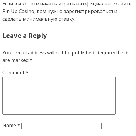
Если вы хотите начать играть на официальном сайте
Pin Up Casino, вам нужно зарегистрироваться и
сделать минимальную ставку.
Leave a Reply
Your email address will not be published.
Required fields
are marked
*
Comment
*
Name
*