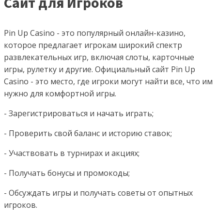
Сайт для Игроков
Pin Up Casino - это популярный онлайн-казино,
которое предлагает игрокам широкий спектр
развлекательных игр, включая слоты, карточные
игры, рулетку и другие. Официальный сайт Pin Up
Casino - это место, где игроки могут найти все, что им
нужно для комфортной игры.
- Зарегистрироваться и начать играть;
- Проверить свой баланс и историю ставок;
- Участвовать в турнирах и акциях;
- Получать бонусы и промокоды;
- Обсуждать игры и получать советы от опытных
игроков.