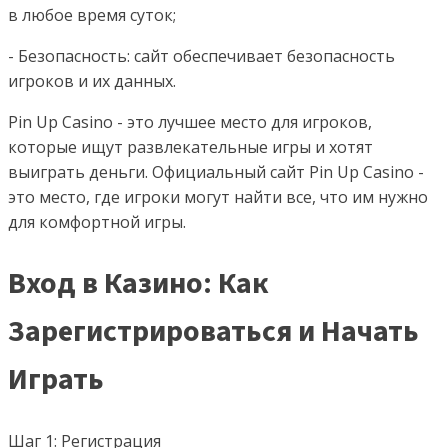
в любое время суток;
- Безопасность: сайт обеспечивает безопасность
игроков и их данных.
Pin Up Casino - это лучшее место для игроков,
которые ищут развлекательные игры и хотят
выиграть деньги. Официальный сайт Pin Up Casino -
это место, где игроки могут найти все, что им нужно
для комфортной игры.
Вход в Казино: Как
Зарегистрироваться и Начать
Играть
Шаг 1: Регистрация