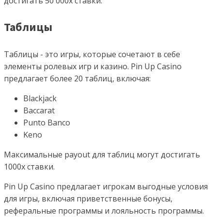
достигать 50 000x ставки.
Таблицы
Таблицы - это игры, которые сочетают в себе
элементы ролевых игр и казино. Pin Up Casino
предлагает более 20 таблиц, включая:
Blackjack
Baccarat
Punto Banco
Keno
Максимальные payout для таблиц могут достигать
1000x ставки.
Pin Up Casino предлагает игрокам выгодные условия
для игры, включая приветственные бонусы,
реферальные программы и лояльность программы.