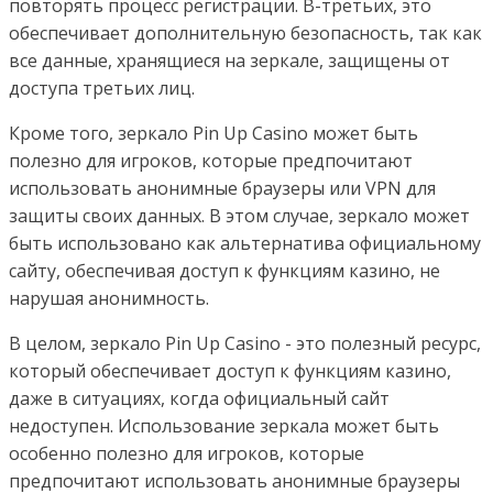
повторять процесс регистрации. В-третьих, это
обеспечивает дополнительную безопасность, так как
все данные, хранящиеся на зеркале, защищены от
доступа третьих лиц.
Кроме того, зеркало Pin Up Casino может быть
полезно для игроков, которые предпочитают
использовать анонимные браузеры или VPN для
защиты своих данных. В этом случае, зеркало может
быть использовано как альтернатива официальному
сайту, обеспечивая доступ к функциям казино, не
нарушая анонимность.
В целом, зеркало Pin Up Casino - это полезный ресурс,
который обеспечивает доступ к функциям казино,
даже в ситуациях, когда официальный сайт
недоступен. Использование зеркала может быть
особенно полезно для игроков, которые
предпочитают использовать анонимные браузеры