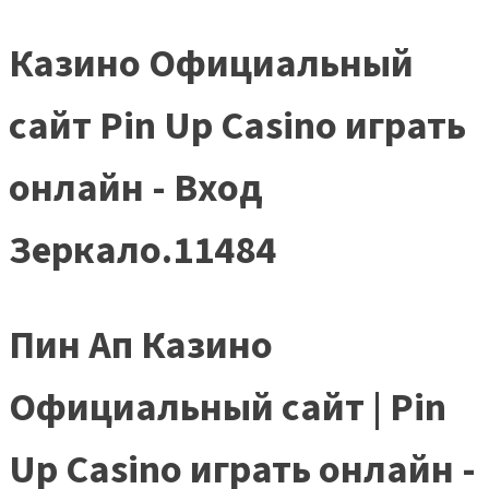
Казино Официальный
сайт Pin Up Casino играть
онлайн - Вход
Зеркало.11484
Пин Ап Казино
Официальный сайт | Pin
Up Casino играть онлайн -