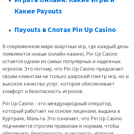
Какие Payouts
Пayouts в Слотах Pin Up Casino
В современном мире азартных игр, где каждый день
появляются новые онлайн-казино, Pin Up Casino
остается одним из самых популярных и надежных
игроков. Это потому, что Pin Up Casino предлагает
своим клиентам не только широкий спектр игр, но и
высокое качество услуг, которое обеспечивает
комфорт и безопасность игроков.
Pin Up Casino - это международный оператор,
который работает на основе лицензии, выдана в
Куртрахе, Мальта. Это означает, что Pin Up Casino
подчиняется строгим правилам и нормам, чтобы
обеспечить безопасность и честность игроков.