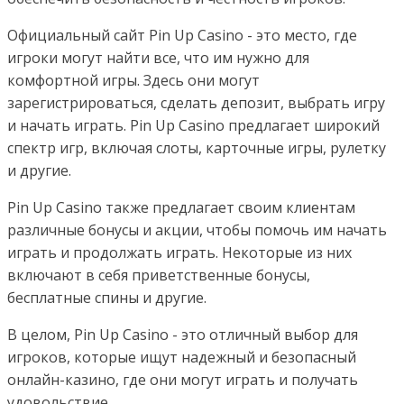
Официальный сайт Pin Up Casino - это место, где
игроки могут найти все, что им нужно для
комфортной игры. Здесь они могут
зарегистрироваться, сделать депозит, выбрать игру
и начать играть. Pin Up Casino предлагает широкий
спектр игр, включая слоты, карточные игры, рулетку
и другие.
Pin Up Casino также предлагает своим клиентам
различные бонусы и акции, чтобы помочь им начать
играть и продолжать играть. Некоторые из них
включают в себя приветственные бонусы,
бесплатные спины и другие.
В целом, Pin Up Casino - это отличный выбор для
игроков, которые ищут надежный и безопасный
онлайн-казино, где они могут играть и получать
удовольствие.