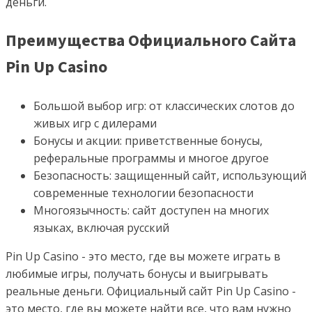
деньги.
Преимущества Официального Сайта
Pin Up Casino
Большой выбор игр: от классических слотов до
живых игр с дилерами
Бонусы и акции: приветственные бонусы,
реферальные программы и многое другое
Безопасность: защищенный сайт, использующий
современные технологии безопасности
Многоязычность: сайт доступен на многих
языках, включая русский
Pin Up Casino - это место, где вы можете играть в
любимые игры, получать бонусы и выигрывать
реальные деньги. Официальный сайт Pin Up Casino -
это место, где вы можете найти все, что вам нужно