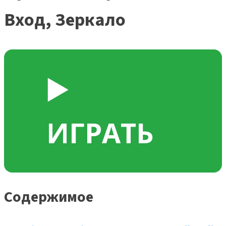
Вход, Зеркало
▶️
ИГРАТЬ
Содержимое