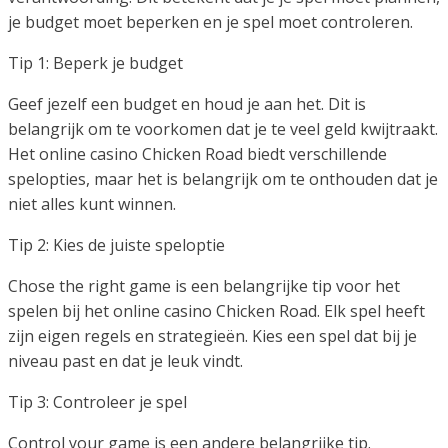
je budget moet beperken en je spel moet controleren.
Tip 1: Beperk je budget
Geef jezelf een budget en houd je aan het. Dit is
belangrijk om te voorkomen dat je te veel geld kwijtraakt.
Het online casino Chicken Road biedt verschillende
spelopties, maar het is belangrijk om te onthouden dat je
niet alles kunt winnen.
Tip 2: Kies de juiste speloptie
Chose the right game is een belangrijke tip voor het
spelen bij het online casino Chicken Road. Elk spel heeft
zijn eigen regels en strategieën. Kies een spel dat bij je
niveau past en dat je leuk vindt.
Tip 3: Controleer je spel
Control your game is een andere belangrijke tip.