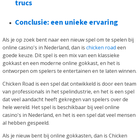
trucs
Conclusie: een unieke ervaring
Als je op zoek bent naar een nieuw spel om te spelen bij
online casino's in Nederland, dan is
chicken road
een
goede keuze. Dit spel is een mix van een klassieke
gokkast en een moderne online gokkast, en het is
ontworpen om spelers te entertainen en te laten winnen.
Chicken Road is een spel dat ontwikkeld is door een team
van professionals in het spelindustrie, en het is een spel
dat veel aandacht heeft gekregen van spelers over de
hele wereld. Het spel is beschikbaar bij veel online
casino's in Nederland, en het is een spel dat veel mensen
al hebben gespeeld.
Als je nieuw bent bij online gokkasten, dan is Chicken