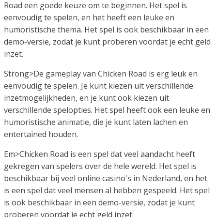
Road een goede keuze om te beginnen. Het spel is
eenvoudig te spelen, en het heeft een leuke en
humoristische thema. Het spel is ook beschikbaar in een
demo-versie, zodat je kunt proberen voordat je echt geld
inzet.
Strong>De gameplay van Chicken Road is erg leuk en
eenvoudig te spelen. Je kunt kiezen uit verschillende
inzetmogelijkheden, en je kunt ook kiezen uit
verschillende spelopties. Het spel heeft ook een leuke en
humoristische animatie, die je kunt laten lachen en
entertained houden.
Em>Chicken Road is een spel dat veel aandacht heeft
gekregen van spelers over de hele wereld. Het spel is
beschikbaar bij veel online casino's in Nederland, en het
is een spel dat veel mensen al hebben gespeeld. Het spel
is ook beschikbaar in een demo-versie, zodat je kunt
proberen voordat je echt geld inzet.