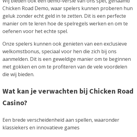
Wij bieden ook een demo-versie van ons spel, genaamd
Chicken Road Demo, waar spelers kunnen proberen hun
geluk zonder echt geld in te zetten. Dit is een perfecte
manier om te leren hoe de spelregels werken en om te
oefenen voor het echte spel.
Onze spelers kunnen ook genieten van een exclusieve
welkomstbonus, speciaal voor hen die zich bij ons
aanmelden. Dit is een geweldige manier om te beginnen
met gokken en om te profiteren van de vele voordelen
die wij bieden.
Wat kan je verwachten bij Chicken Road
Casino?
Een brede verscheidenheid aan spellen, waaronder
klassiekers en innovatieve games