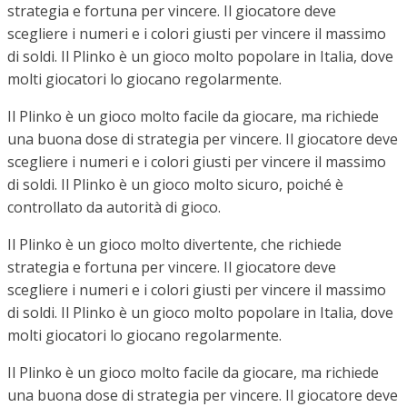
strategia e fortuna per vincere. Il giocatore deve
scegliere i numeri e i colori giusti per vincere il massimo
di soldi. Il Plinko è un gioco molto popolare in Italia, dove
molti giocatori lo giocano regolarmente.
Il Plinko è un gioco molto facile da giocare, ma richiede
una buona dose di strategia per vincere. Il giocatore deve
scegliere i numeri e i colori giusti per vincere il massimo
di soldi. Il Plinko è un gioco molto sicuro, poiché è
controllato da autorità di gioco.
Il Plinko è un gioco molto divertente, che richiede
strategia e fortuna per vincere. Il giocatore deve
scegliere i numeri e i colori giusti per vincere il massimo
di soldi. Il Plinko è un gioco molto popolare in Italia, dove
molti giocatori lo giocano regolarmente.
Il Plinko è un gioco molto facile da giocare, ma richiede
una buona dose di strategia per vincere. Il giocatore deve