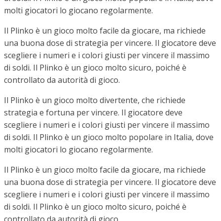
molti giocatori lo giocano regolarmente.
Il Plinko è un gioco molto facile da giocare, ma richiede
una buona dose di strategia per vincere. Il giocatore deve
scegliere i numeri e i colori giusti per vincere il massimo
di soldi. Il Plinko è un gioco molto sicuro, poiché è
controllato da autorità di gioco.
Il Plinko è un gioco molto divertente, che richiede
strategia e fortuna per vincere. Il giocatore deve
scegliere i numeri e i colori giusti per vincere il massimo
di soldi. Il Plinko è un gioco molto popolare in Italia, dove
molti giocatori lo giocano regolarmente.
Il Plinko è un gioco molto facile da giocare, ma richiede
una buona dose di strategia per vincere. Il giocatore deve
scegliere i numeri e i colori giusti per vincere il massimo
di soldi. Il Plinko è un gioco molto sicuro, poiché è
controllato da autorità di gioco.