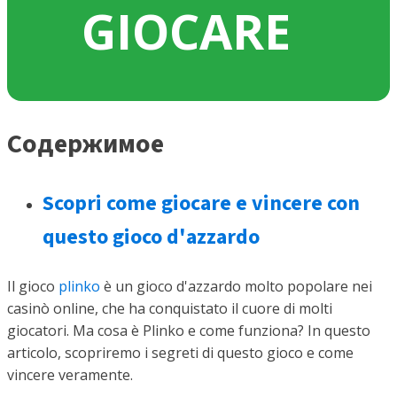
GIOCARE
Содержимое
Scopri come giocare e vincere con
questo gioco d'azzardo
Il gioco
plinko
è un gioco d'azzardo molto popolare nei
casinò online, che ha conquistato il cuore di molti
giocatori. Ma cosa è Plinko e come funziona? In questo
articolo, scopriremo i segreti di questo gioco e come
vincere veramente.