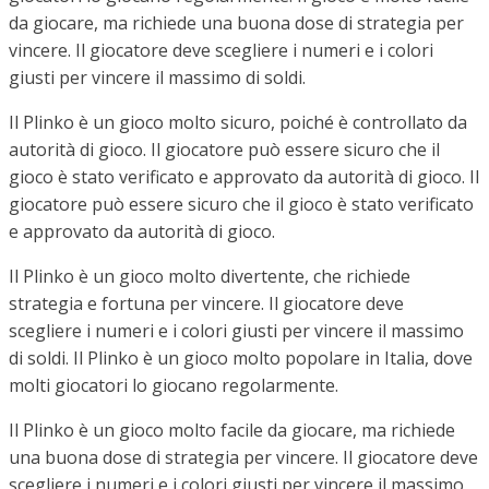
da giocare, ma richiede una buona dose di strategia per
vincere. Il giocatore deve scegliere i numeri e i colori
giusti per vincere il massimo di soldi.
Il Plinko è un gioco molto sicuro, poiché è controllato da
autorità di gioco. Il giocatore può essere sicuro che il
gioco è stato verificato e approvato da autorità di gioco. Il
giocatore può essere sicuro che il gioco è stato verificato
e approvato da autorità di gioco.
Il Plinko è un gioco molto divertente, che richiede
strategia e fortuna per vincere. Il giocatore deve
scegliere i numeri e i colori giusti per vincere il massimo
di soldi. Il Plinko è un gioco molto popolare in Italia, dove
molti giocatori lo giocano regolarmente.
Il Plinko è un gioco molto facile da giocare, ma richiede
una buona dose di strategia per vincere. Il giocatore deve
scegliere i numeri e i colori giusti per vincere il massimo