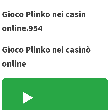
Gioco Plinko nei casin
online.954
Gioco Plinko nei casinò
online
▶️