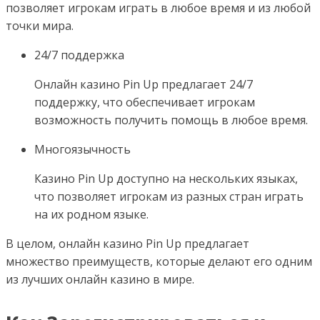
позволяет игрокам играть в любое время и из любой
точки мира.
24/7 поддержка
Онлайн казино Pin Up предлагает 24/7
поддержку, что обеспечивает игрокам
возможность получить помощь в любое время.
Многоязычность
Казино Pin Up доступно на нескольких языках,
что позволяет игрокам из разных стран играть
на их родном языке.
В целом, онлайн казино Pin Up предлагает
множество преимуществ, которые делают его одним
из лучших онлайн казино в мире.