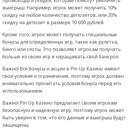
промокоды и скидки, которые помогут увеличить
выигрыш. Например, игрок может получить 10%
скидку на любое количество депозитов, или 20%
скидку на депозит в размере 10 000 рублей.
Кроме того, игрок может получать специальные
бонусы для определенных игр, таких как рулетка,
бинго или слоты. Это позволяет игрокам получать
больше из своих игр и наращивать свой банкрол.
Важно! Все бонусы и акции в Pin Up Казино имеют
свои условия и ограничения, поэтому игрок должен
внимательно прочитать условия бонуса перед его
использованием.
Важно! Pin Up Казино предлагает своим игрокам
безопасную и надежную игру, поэтому игрок может
быть уверен в том, что его данные и выигрыш будут
защищены.