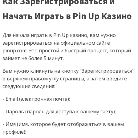
Как Зарегистрироваться и
Начать Играть в Pin Up Казино
Для начала играть в Pin Up казино, вам нужно
зарегистрироваться на официальном сайте
pinup.com. Это простой и быстрый процесс, который
займет не более 5 минут.
Вам нужно кликнуть на кнопку "Зарегистрироваться"
в верхнем правом углу страницы, а затем введите
следующие сведения:
- Email (электронная почта);
- Пароль (пароль для доступа к вашему счету);
- Имя (имя, которое будет отображаться в вашем
профиле);