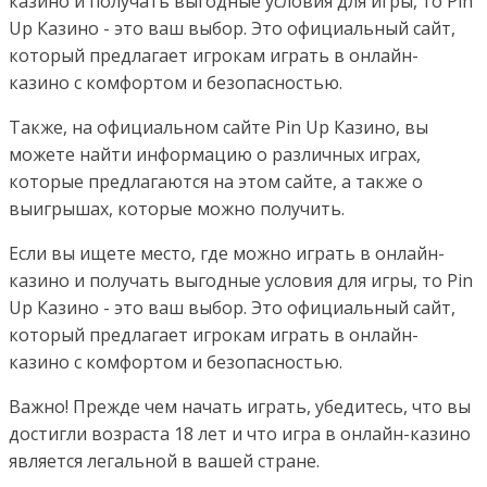
казино и получать выгодные условия для игры, то Pin
Up Казино - это ваш выбор. Это официальный сайт,
который предлагает игрокам играть в онлайн-
казино с комфортом и безопасностью.
Также, на официальном сайте Pin Up Казино, вы
можете найти информацию о различных играх,
которые предлагаются на этом сайте, а также о
выигрышах, которые можно получить.
Если вы ищете место, где можно играть в онлайн-
казино и получать выгодные условия для игры, то Pin
Up Казино - это ваш выбор. Это официальный сайт,
который предлагает игрокам играть в онлайн-
казино с комфортом и безопасностью.
Важно! Прежде чем начать играть, убедитесь, что вы
достигли возраста 18 лет и что игра в онлайн-казино
является легальной в вашей стране.