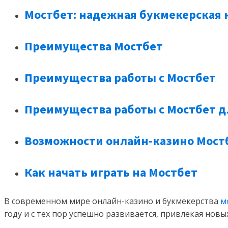
Мостбет: надежная букмекерская 
Преимущества Мостбет
Преимущества работы с Мостбет
Преимущества работы с Мостбет 
Возможности онлайн-казино Мост
Как начать играть на Мостбет
В современном мире онлайн-казино и букмекерства
м
году и с тех пор успешно развивается, привлекая новы