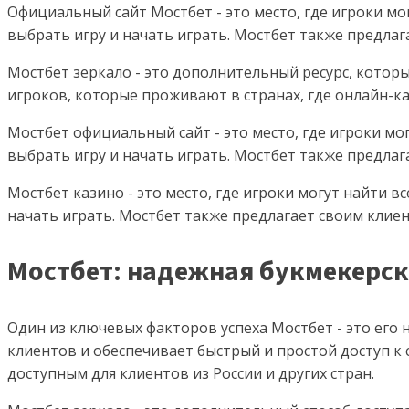
Официальный сайт Мостбет - это место, где игроки мог
выбрать игру и начать играть. Мостбет также предла
Мостбет зеркало - это дополнительный ресурс, который
игроков, которые проживают в странах, где онлайн-к
Мостбет официальный сайт - это место, где игроки мог
выбрать игру и начать играть. Мостбет также предла
Мостбет казино - это место, где игроки могут найти в
начать играть. Мостбет также предлагает своим клие
Мостбет: надежная букмекерск
Один из ключевых факторов успеха Мостбет - это его
клиентов и обеспечивает быстрый и простой доступ к 
доступным для клиентов из России и других стран.