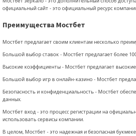
Мостбет зеркало - это дополнительный способ доступ
официальный сайт - это официальный ресурс компании
Преимущества Мостбет
Мостбет предлагает своим клиентам несколько преим
Большой выбор ставок - Мостбет предлагает более 100
Высокие коэффициенты - Мостбет предлагает высокие
Большой выбор игр в онлайн-казино - Мостбет предлаг
Безопасность и конфиденциальность - Мостбет обесп
данных.
Мостбет вход - это процесс регистрации на официальн
использовать сервисы компании.
В целом, Мостбет - это надежная и безопасная букмек