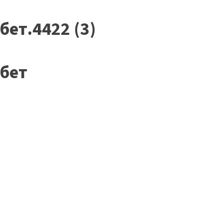
ет.4422 (3)
тбет