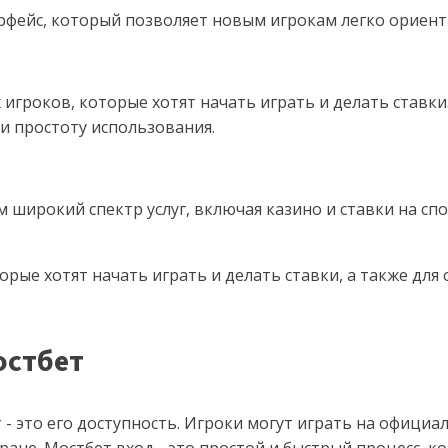
рфейс, который позволяет новым игрокам легко ориент
игроков, которые хотят начать играть и делать ставки
 и простоту использования.
 широкий спектр услуг, включая казино и ставки на сп
торые хотят начать играть и делать ставки, а также дл
остбет
- это его доступность. Игроки могут играть на официа
ране. Мостбет вход - это простой и быстрый процесс, к