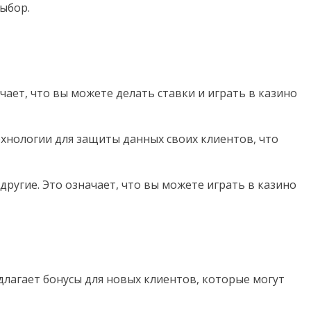
выбор.
чает, что вы можете делать ставки и играть в казино
хнологии для защиты данных своих клиентов, что
другие. Это означает, что вы можете играть в казино
лагает бонусы для новых клиентов, которые могут