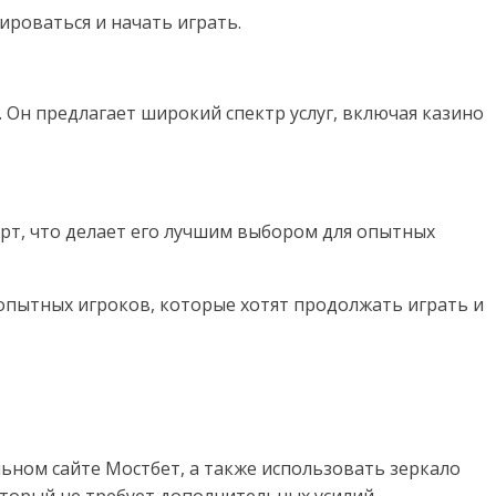
ироваться и начать играть.
. Он предлагает широкий спектр услуг, включая казино
орт, что делает его лучшим выбором для опытных
я опытных игроков, которые хотят продолжать играть и
льном сайте Мостбет, а также использовать зеркало
оторый не требует дополнительных усилий.