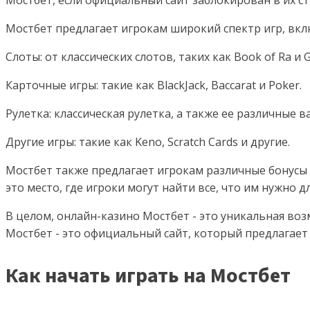
Мостбет предлагает игрокам широкий спектр игр, вкл
Слоты: от классических слотов, таких как Book of Ra и 
Карточные игры: такие как BlackJack, Baccarat и Poker.
Рулетка: классическая рулетка, а также ее различные ва
Другие игры: такие как Keno, Scratch Cards и другие.
Мостбет также предлагает игрокам различные бонусы 
это место, где игроки могут найти все, что им нужно д
В целом, онлайн-казино Мостбет - это уникальная возм
Мостбет - это официальный сайт, который предлагает 
Как начать играть на Мостбет