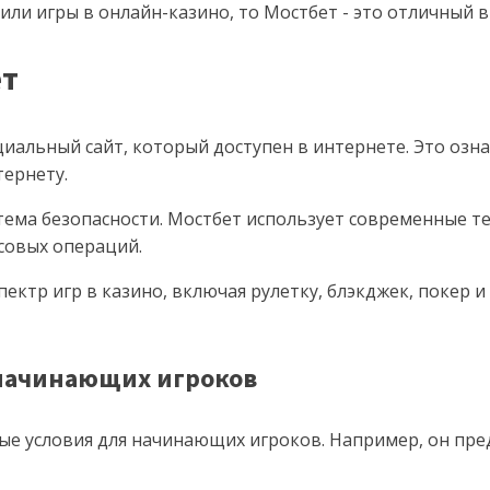
или игры в онлайн-казино, то Мостбет - это отличный 
ет
иальный сайт, который доступен в интернете. Это озна
тернету.
ема безопасности. Мостбет использует современные те
совых операций.
ктр игр в казино, включая рулетку, блэкджек, покер и 
 начинающих игроков
е условия для начинающих игроков. Например, он пред