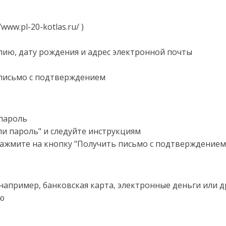
ww.pl-20-kotlas.ru/ )
лию, дату рождения и адрес электронной почты
 письмо с подтверждением
 пароль
ли пароль" и следуйте инструкциям
нажмите на кнопку "Получить письмо с подтверждением
например, банковская карта, электронные деньги или д
ю