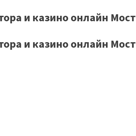
тора и казино онлайн Мостб
тора и казино онлайн Мос