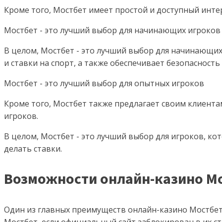
Кроме того, Мостбет имеет простой и доступный инте
Мостбет - это лучший выбор для начинающих игроков
В целом, Мостбет - это лучший выбор для начинающих 
и ставки на спорт, а также обеспечивает безопасность
Мостбет - это лучший выбор для опытных игроков
Кроме того, Мостбет также предлагает своим клиентам
игроков.
В целом, Мостбет - это лучший выбор для игроков, ко
делать ставки.
Возможности онлайн-казино М
Один из главных преимуществ онлайн-казино Мостбет 
Мостбет, если официальный сайт заблокирован в их ст