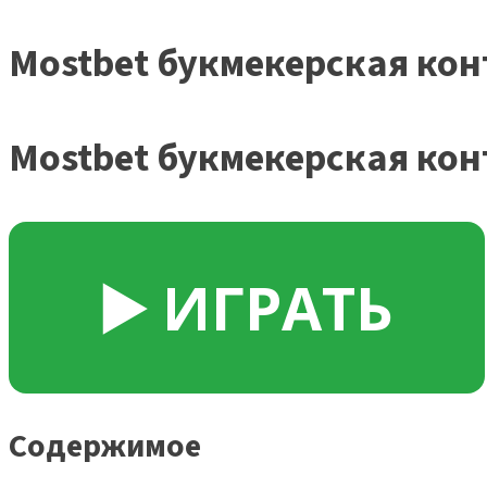
Mostbet букмекерская кон
Mostbet букмекерская кон
▶️ ИГРАТЬ
Содержимое