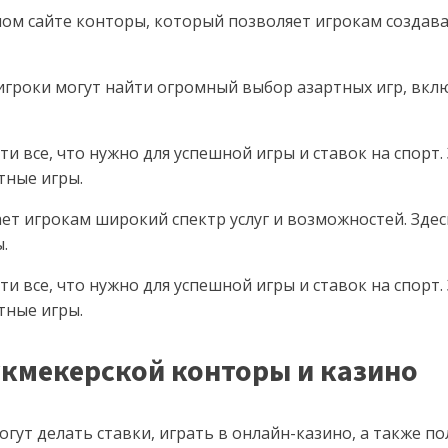
ом сайте конторы, который позволяет игрокам создават
 игроки могут найти огромный выбор азартных игр, вклю
ти все, что нужно для успешной игры и ставок на спор
тные игры.
гает игрокам широкий спектр услуг и возможностей. Зд
.
ти все, что нужно для успешной игры и ставок на спор
тные игры.
укмекерской конторы и казино
огут делать ставки, играть в онлайн-казино, а также 