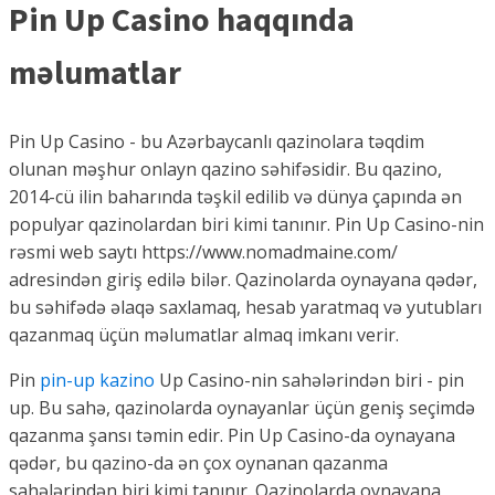
Pin Up Casino haqqında
məlumatlar
Pin Up Casino - bu Azərbaycanlı qazinolara təqdim
olunan məşhur onlayn qazino səhifəsidir. Bu qazino,
2014-cü ilin baharında təşkil edilib və dünya çapında ən
populyar qazinolardan biri kimi tanınır. Pin Up Casino-nin
rəsmi web saytı https://www.nomadmaine.com/
adresindən giriş edilə bilər. Qazinolarda oynayana qədər,
bu səhifədə əlaqə saxlamaq, hesab yaratmaq və yutubları
qazanmaq üçün məlumatlar almaq imkanı verir.
Pin
pin-up kazino
Up Casino-nin sahələrindən biri - pin
up. Bu sahə, qazinolarda oynayanlar üçün geniş seçimdə
qazanma şansı təmin edir. Pin Up Casino-da oynayana
qədər, bu qazino-da ən çox oynanan qazanma
sahələrindən biri kimi tanınır. Qazinolarda oynayana