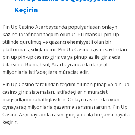
Keçirin
Pin Up Casino Azərbaycanda populyarlaşan onlayn
kazino tərəfindən təqdim olunur. Bu məhsul, pin-up
stilində qurulmuş və qazancı əhəmiyyətli olan bir
platforma təsdiqləndirir. Pin Up Casino rəsmi saytından
pin up pin-up casino giriş və ya pinup az ilə giriş edə
bilərsiniz. Bu məhsul, Azərbaycanda da dərəcəli
milyonlarla istifadəçilərə müraciət edir.
Pin Up Casino tərəfindən təqdim olunan pinap və pin-up
casino giriş sistemaları, istifadəçilərin müraciət
məqsədlərini rahatlıqlaşdırır. Onlayn casino-da oyun
oynayaraq milyonlarla qazanma şansınızı artırın. Pin Up
Casino Azərbaycanda rəsmi giriş yolu ilə bu şansı həyata
keçirin.