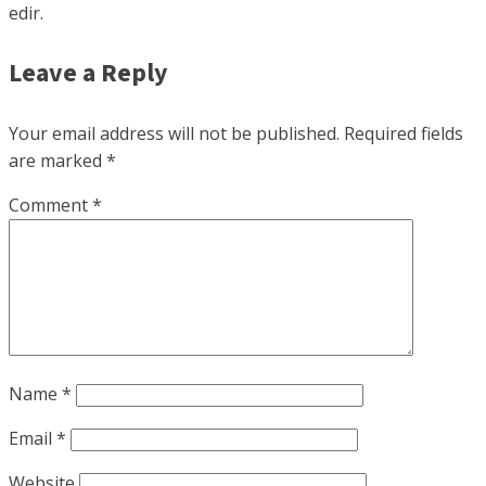
edir.
Leave a Reply
Your email address will not be published.
Required fields
are marked
*
Comment
*
Name
*
Email
*
Website