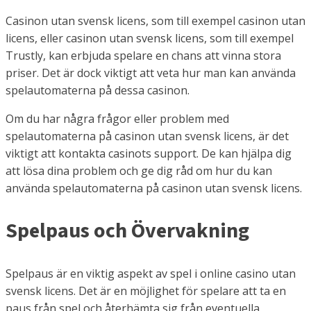
Casinon utan svensk licens, som till exempel casinon utan
licens, eller casinon utan svensk licens, som till exempel
Trustly, kan erbjuda spelare en chans att vinna stora
priser. Det är dock viktigt att veta hur man kan använda
spelautomaterna på dessa casinon.
Om du har några frågor eller problem med
spelautomaterna på casinon utan svensk licens, är det
viktigt att kontakta casinots support. De kan hjälpa dig
att lösa dina problem och ge dig råd om hur du kan
använda spelautomaterna på casinon utan svensk licens.
Spelpaus och Övervakning
Spelpaus är en viktig aspekt av spel i online casino utan
svensk licens. Det är en möjlighet för spelare att ta en
paus från spel och återhämta sig från eventuella