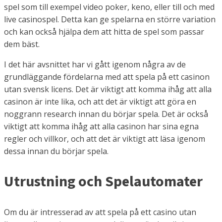
spel som till exempel video poker, keno, eller till och med
live casinospel. Detta kan ge spelarna en större variation
och kan också hjälpa dem att hitta de spel som passar
dem bäst.
I det här avsnittet har vi gått igenom några av de
grundläggande fördelarna med att spela på ett casinon
utan svensk licens. Det är viktigt att komma ihåg att alla
casinon är inte lika, och att det är viktigt att göra en
noggrann research innan du börjar spela. Det är också
viktigt att komma ihåg att alla casinon har sina egna
regler och villkor, och att det är viktigt att läsa igenom
dessa innan du börjar spela.
Utrustning och Spelautomater
Om du är intresserad av att spela på ett casino utan