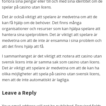
förlora sina pengar eller till och med sina identitet om de
spelar på casino utan licens.
Det är också viktigt att spelare är medvetna om att de
kan få hjälp om de behöver. Det finns många
organisationer och resurser som kan hjälpa spelare att
hantera sina spelproblem. Det är viktigt att spelare är
medvetna om att de inte är ensamma i sina problem och
att det finns hjälp att få.
I sammanhanget är det viktigt att notera att casino utan
svensk licens inte är samma sak som casino utan licens.
Det är viktigt att spelare är medvetna om att de kan ha
olika möjligheter att spela på casino utan svensk licens,
men att de inte automatiskt är lagliga.
Leave a Reply
Your email address will not be published.
Required fields