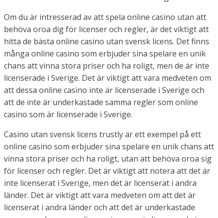
Om du är intresserad av att spela online casino utan att
behöva oroa dig för licenser och regler, är det viktigt att
hitta de bästa online casino utan svensk licens. Det finns
många online casino som erbjuder sina spelare en unik
chans att vinna stora priser och ha roligt, men de är inte
licenserade i Sverige. Det är viktigt att vara medveten om
att dessa online casino inte är licenserade i Sverige och
att de inte är underkastade samma regler som online
casino som är licenserade i Sverige.
Casino utan svensk licens trustly är ett exempel på ett
online casino som erbjuder sina spelare en unik chans att
vinna stora priser och ha roligt, utan att behöva oroa sig
för licenser och regler. Det är viktigt att notera att det är
inte licenserat i Sverige, men det är licenserat i andra
länder. Det är viktigt att vara medveten om att det är
licenserat i andra länder och att det är underkastade