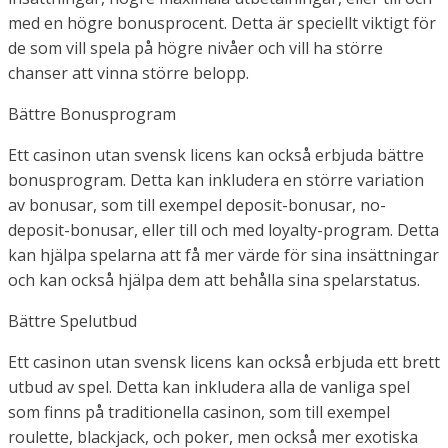
med en högre bonusprocent. Detta är speciellt viktigt för
de som vill spela på högre nivåer och vill ha större
chanser att vinna större belopp.
Bättre Bonusprogram
Ett casinon utan svensk licens kan också erbjuda bättre
bonusprogram. Detta kan inkludera en större variation
av bonusar, som till exempel deposit-bonusar, no-
deposit-bonusar, eller till och med loyalty-program. Detta
kan hjälpa spelarna att få mer värde för sina insättningar
och kan också hjälpa dem att behålla sina spelarstatus.
Bättre Spelutbud
Ett casinon utan svensk licens kan också erbjuda ett brett
utbud av spel. Detta kan inkludera alla de vanliga spel
som finns på traditionella casinon, som till exempel
roulette, blackjack, och poker, men också mer exotiska