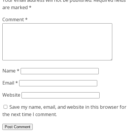
are marked
*
Comment
*
Name
*
Email
*
Website
Save my name, email, and website in this browser for
the next time I comment.