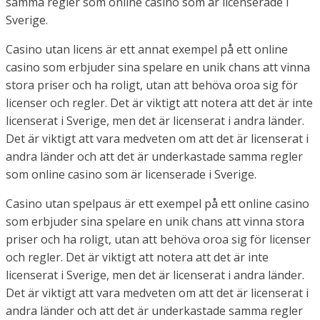
samma regler som online casino som är licenserade i
Sverige.
Casino utan licens är ett annat exempel på ett online
casino som erbjuder sina spelare en unik chans att vinna
stora priser och ha roligt, utan att behöva oroa sig för
licenser och regler. Det är viktigt att notera att det är inte
licenserat i Sverige, men det är licenserat i andra länder.
Det är viktigt att vara medveten om att det är licenserat i
andra länder och att det är underkastade samma regler
som online casino som är licenserade i Sverige.
Casino utan spelpaus är ett exempel på ett online casino
som erbjuder sina spelare en unik chans att vinna stora
priser och ha roligt, utan att behöva oroa sig för licenser
och regler. Det är viktigt att notera att det är inte
licenserat i Sverige, men det är licenserat i andra länder.
Det är viktigt att vara medveten om att det är licenserat i
andra länder och att det är underkastade samma regler