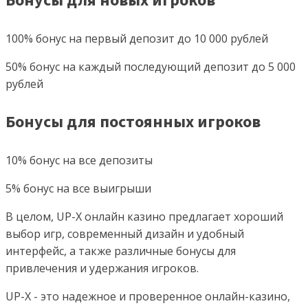
Бонусы для новых игроков
100% бонус на первый депозит до 10 000 рублей
50% бонус на каждый последующий депозит до 5 000
рублей
Бонусы для постоянных игроков
10% бонус на все депозиты
5% бонус на все выигрыши
В целом, UP-X онлайн казино предлагает хороший
выбор игр, современный дизайн и удобный
интерфейс, а также различные бонусы для
привлечения и удержания игроков.
UP-X - это надежное и проверенное онлайн-казино,