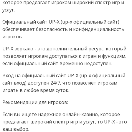
которое предлагает игрокам широкий спектр игр и
услуг.
Официальный сайт UP-X (up-x официальный сайт)
обеспечивает безопасность и конфиденциальность
игроков.
UP-X зеркало - это дополнительный ресурс, который
позволяет игрокам доступаться к играм и функциям,
если официальный сайт временно недоступен.
Вход на официальный сайт UP-X (up-x официальный
сайт вход) доступен 24/7, что позволяет игрокам
играть в любое время суток.
Рекомендации для игроков:
Если вы ищете надежное онлайн-казино, которое
предлагает широкий спектр игр и услуг, то UP-X - это
ваш выбор.