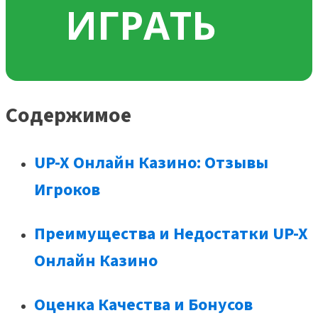
ИГРАТЬ
Содержимое
UP-X Онлайн Казино: Отзывы
Игроков
Преимущества и Недостатки UP-X
Онлайн Казино
Оценка Качества и Бонусов