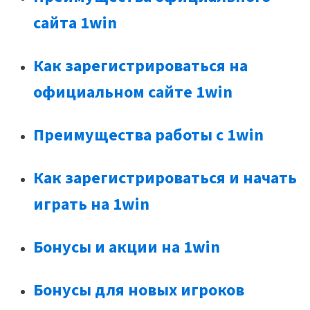
сайта 1win
Как зарегистрироваться на
официальном сайте 1win
Преимущества работы с 1win
Как зарегистрироваться и начать
играть на 1win
Бонусы и акции на 1win
Бонусы для новых игроков