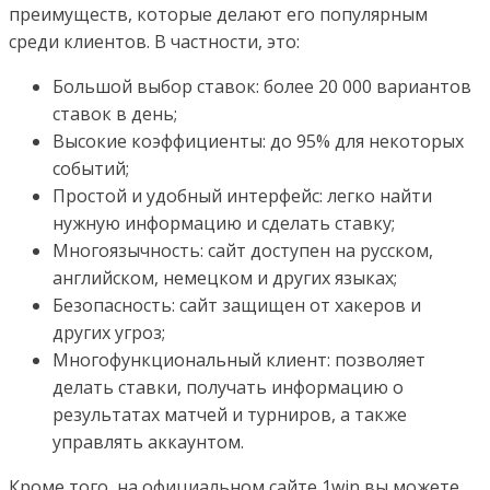
преимуществ, которые делают его популярным
среди клиентов. В частности, это:
Большой выбор ставок: более 20 000 вариантов
ставок в день;
Высокие коэффициенты: до 95% для некоторых
событий;
Простой и удобный интерфейс: легко найти
нужную информацию и сделать ставку;
Многоязычность: сайт доступен на русском,
английском, немецком и других языках;
Безопасность: сайт защищен от хакеров и
других угроз;
Многофункциональный клиент: позволяет
делать ставки, получать информацию о
результатах матчей и турниров, а также
управлять аккаунтом.
Кроме того, на официальном сайте 1win вы можете