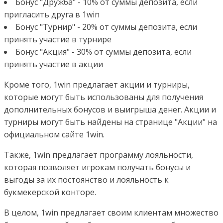
Бонус "Дружба" - 10% от суммы депозита, если
пригласить друга в 1win
Бонус "Турнир" - 20% от суммы депозита, если
принять участие в турнире
Бонус "Акция" - 30% от суммы депозита, если
принять участие в акции
Кроме того, 1win предлагает акции и турниры,
которые могут быть использованы для получения
дополнительных бонусов и выигрыша денег. Акции и
турниры могут быть найдены на странице "Акции" на
официальном сайте 1win.
Также, 1win предлагает программу лояльности,
которая позволяет игрокам получать бонусы и
выгоды за их постоянство и лояльность к
букмекерской конторе.
В целом, 1win предлагает своим клиентам множество