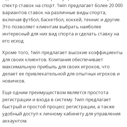
спектр ставок на спорт. 1win предлагает более 20 000
вариантов ставок на различные виды спорта,
включая футбол, баскетбол, хоккей, теннис и другие.
Это позволяет клиентам выбрать наиболее
интересный для них вид спорта и сделать ставку на
его исход.
Кроме того, 1win предлагает высокие коэффициенты
для своих клиентов. Компания обеспечивает
максимальную прибыль для своих игроков, что
делает ее привлекательной для опытных игроков и
новичков.
Еще одним преимуществом является простота
регистрации и входа в систему. 1win предлагает
быстрый и простой процесс регистрации, а также
удобный доступ к личному кабинету для управления
аккаунтом.