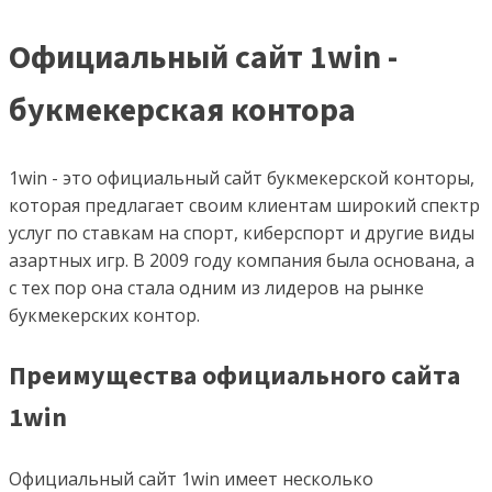
Официальный сайт 1win -
букмекерская контора
1win - это официальный сайт букмекерской конторы,
которая предлагает своим клиентам широкий спектр
услуг по ставкам на спорт, киберспорт и другие виды
азартных игр. В 2009 году компания была основана, а
с тех пор она стала одним из лидеров на рынке
букмекерских контор.
Преимущества официального сайта
1win
Официальный сайт 1win имеет несколько