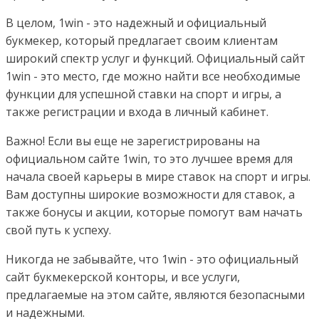
В целом, 1win - это надежный и официальный
букмекер, который предлагает своим клиентам
широкий спектр услуг и функций. Официальный сайт
1win - это место, где можно найти все необходимые
функции для успешной ставки на спорт и игры, а
также регистрации и входа в личный кабинет.
Важно! Если вы еще не зарегистрированы на
официальном сайте 1win, то это лучшее время для
начала своей карьеры в мире ставок на спорт и игры.
Вам доступны широкие возможности для ставок, а
также бонусы и акции, которые помогут вам начать
свой путь к успеху.
Никогда не забывайте, что 1win - это официальный
сайт букмекерской конторы, и все услуги,
предлагаемые на этом сайте, являются безопасными
и надежными.