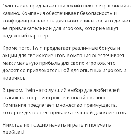
1win также предлагает широкий спектр игр в онлайн-
казино. Компания обеспечивает безопасность и
конфиденциальность для своих клиентов, что делает
ее привлекательной для игроков, которые ищут
надежный партнер.
Кроме того, 1win предлагает различные бонусы и
акции для своих клиентов. Компания обеспечивает
максимальную прибыль для своих игроков, что
делает ее привлекательной для опытных игроков и
новичков.
В целом, 1win - это лучший выбор для любителей
ставок на спорт и игроков в онлайн-казино.
Компания предлагает множество преимуществ,
которые делают ее привлекательной для клиентов.
Никогда не поздно начать играть и получать
прибыль!