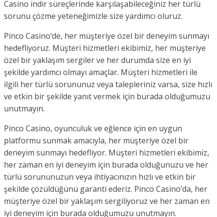
Casino indir süreçlerinde karşılaşabileceğiniz her türlü
sorunu çözme yeteneğimizle size yardımcı oluruz.
Pinco Casino’de, her müşteriye özel bir deneyim sunmayı
hedefliyoruz. Müşteri hizmetleri ekibimiz, her müşteriye
özel bir yaklaşım sergiler ve her durumda size en iyi
şekilde yardımcı olmayı amaçlar. Müşteri hizmetleri ile
ilgili her türlü sorununuz veya talepleriniz varsa, size hızlı
ve etkin bir şekilde yanıt vermek için burada olduğumuzu
unutmayın.
Pinco Casino, oyunculuk ve eğlence için en uygun
platformu sunmak amacıyla, her müşteriye özel bir
deneyim sunmayı hedefliyor. Müşteri hizmetleri ekibimiz,
her zaman en iyi deneyim için burada olduğunuzu ve her
türlü sorununuzun veya ihtiyacınızın hızlı ve etkin bir
şekilde çözüldüğünü garanti ederiz. Pinco Casino’da, her
müşteriye özel bir yaklaşım sergiliyoruz ve her zaman en
iyi deneyim için burada olduğumuzu unutmayın.