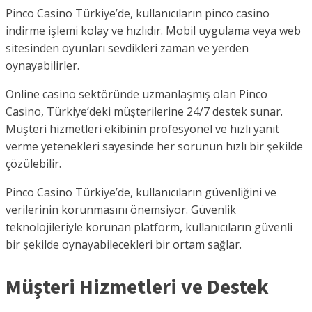
Pinco Casino Türkiye’de, kullanıcıların pinco casino
indirme işlemi kolay ve hızlıdır. Mobil uygulama veya web
sitesinden oyunları sevdikleri zaman ve yerden
oynayabilirler.
Online casino sektöründe uzmanlaşmış olan Pinco
Casino, Türkiye’deki müşterilerine 24/7 destek sunar.
Müşteri hizmetleri ekibinin profesyonel ve hızlı yanıt
verme yetenekleri sayesinde her sorunun hızlı bir şekilde
çözülebilir.
Pinco Casino Türkiye’de, kullanıcıların güvenliğini ve
verilerinin korunmasını önemsiyor. Güvenlik
teknolojileriyle korunan platform, kullanıcıların güvenli
bir şekilde oynayabilecekleri bir ortam sağlar.
Müşteri Hizmetleri ve Destek