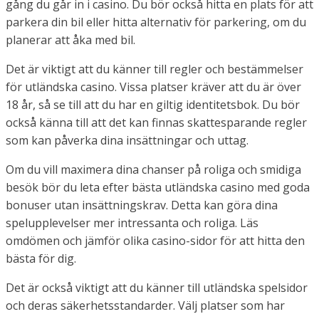
gång du går in i casino. Du bör också hitta en plats för att
parkera din bil eller hitta alternativ för parkering, om du
planerar att åka med bil.
Det är viktigt att du känner till regler och bestämmelser
för utländska casino. Vissa platser kräver att du är över
18 år, så se till att du har en giltig identitetsbok. Du bör
också känna till att det kan finnas skattesparande regler
som kan påverka dina insättningar och uttag.
Om du vill maximera dina chanser på roliga och smidiga
besök bör du leta efter bästa utländska casino med goda
bonuser utan insättningskrav. Detta kan göra dina
spelupplevelser mer intressanta och roliga. Läs
omdömen och jämför olika casino-sidor för att hitta den
bästa för dig.
Det är också viktigt att du känner till utländska spelsidor
och deras säkerhetsstandarder. Välj platser som har