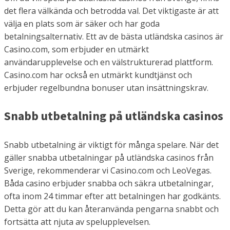
det flera välkända och betrodda val. Det viktigaste är att
välja en plats som är säker och har goda
betalningsalternativ. Ett av de bästa utländska casinos är
Casino.com, som erbjuder en utmärkt
användarupplevelse och en välstrukturerad plattform.
Casino.com har också en utmärkt kundtjänst och
erbjuder regelbundna bonuser utan insättningskrav.
Snabb utbetalning på utländska casinos
Snabb utbetalning är viktigt för många spelare. När det
gäller snabba utbetalningar på utländska casinos från
Sverige, rekommenderar vi Casino.com och LeoVegas.
Båda casino erbjuder snabba och säkra utbetalningar,
ofta inom 24 timmar efter att betalningen har godkänts.
Detta gör att du kan återanvända pengarna snabbt och
fortsätta att njuta av spelupplevelsen.