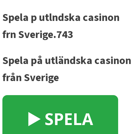
Spela p utlndska casinon
frn Sverige.743
Spela på utländska casinon
från Sverige
▶️ SPELA