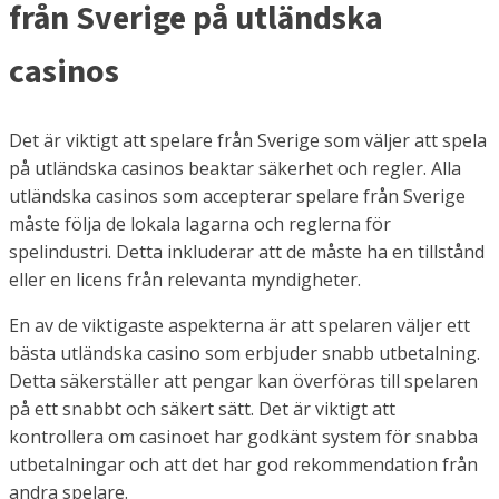
från Sverige på utländska
casinos
Det är viktigt att spelare från Sverige som väljer att spela
på utländska casinos beaktar säkerhet och regler. Alla
utländska casinos som accepterar spelare från Sverige
måste följa de lokala lagarna och reglerna för
spelindustri. Detta inkluderar att de måste ha en tillstånd
eller en licens från relevanta myndigheter.
En av de viktigaste aspekterna är att spelaren väljer ett
bästa utländska casino som erbjuder snabb utbetalning.
Detta säkerställer att pengar kan överföras till spelaren
på ett snabbt och säkert sätt. Det är viktigt att
kontrollera om casinoet har godkänt system för snabba
utbetalningar och att det har god rekommendation från
andra spelare.