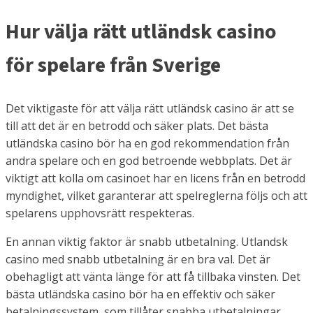
Hur välja rätt utländsk casino
för spelare från Sverige
Det viktigaste för att välja rätt utländsk casino är att se
till att det är en betrodd och säker plats. Det bästa
utländska casino bör ha en god rekommendation från
andra spelare och en god betroende webbplats. Det är
viktigt att kolla om casinoet har en licens från en betrodd
myndighet, vilket garanterar att spelreglerna följs och att
spelarens upphovsrätt respekteras.
En annan viktig faktor är snabb utbetalning. Utlandsk
casino med snabb utbetalning är en bra val. Det är
obehagligt att vänta länge för att få tillbaka vinsten. Det
bästa utländska casino bör ha en effektiv och säker
betalningssystem, som tillåter snabba utbetalningar.