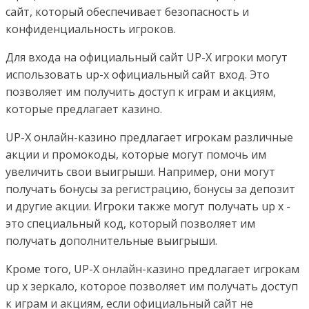
сайт, который обеспечивает безопасность и
конфиденциальность игроков.
Для входа на официальный сайт UP-X игроки могут
использовать up-x официальный сайт вход. Это
позволяет им получить доступ к играм и акциям,
которые предлагает казино.
UP-X онлайн-казино предлагает игрокам различные
акции и промокоды, которые могут помочь им
увеличить свои выигрыши. Например, они могут
получать бонусы за регистрацию, бонусы за депозит
и другие акции. Игроки также могут получать up x -
это специальный код, который позволяет им
получать дополнительные выигрыши.
Кроме того, UP-X онлайн-казино предлагает игрокам
up x зеркало, которое позволяет им получать доступ
к играм и акциям, если официальный сайт не