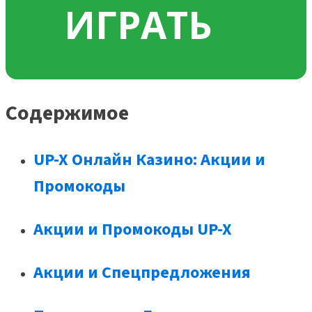
ИГРАТЬ
Содержимое
UP-X Онлайн Казино: Акции и
Промокоды
Акции и Промокоды UP-X
Акции и Спецпредложения