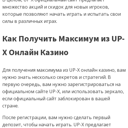
множество акций и скидок для новых игроков,
которые позволяют начать играть и испытать свои
силы в различных играх.
Как Получить Максимум из UP-
X Онлайн Казино
Для получения максимума из UP-X онлайн казино, вам
нужно знать несколько секретов и стратегий. В
первую очередь, вам нужно зарегистрироваться на
официальном сайте UP-X, или использовать зеркало,
если официальный сайт заблокирован в вашей
стране.
После регистрации, вам нужно сделать первый
депозит, чтобы начать играть. UP-X предлагает