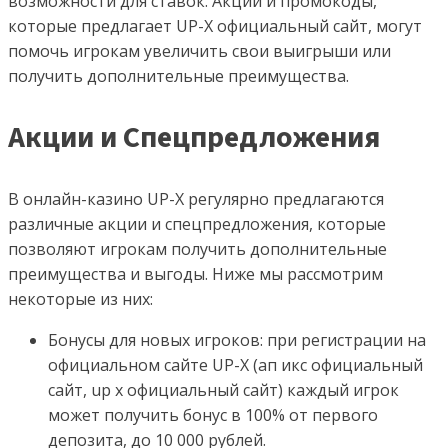
возможности для ставок. Акции и промокоды,
которые предлагает UP-X официальный сайт, могут
помочь игрокам увеличить свои выигрыши или
получить дополнительные преимущества.
Акции и Спецпредложения
В онлайн-казино UP-X регулярно предлагаются
различные акции и спецпредложения, которые
позволяют игрокам получить дополнительные
преимущества и выгоды. Ниже мы рассмотрим
некоторые из них:
Бонусы для новых игроков: при регистрации на
официальном сайте UP-X (ап икс официальный
сайт, up x официальный сайт) каждый игрок
может получить бонус в 100% от первого
депозита, до 10 000 рублей.