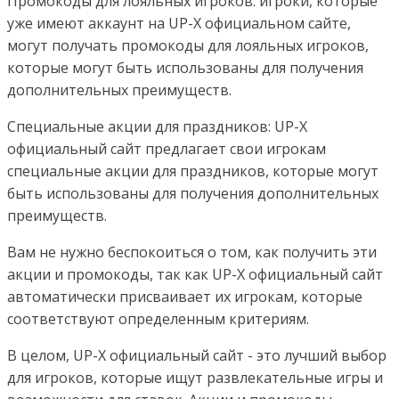
Промокоды для лояльных игроков: игроки, которые
уже имеют аккаунт на UP-X официальном сайте,
могут получать промокоды для лояльных игроков,
которые могут быть использованы для получения
дополнительных преимуществ.
Специальные акции для праздников: UP-X
официальный сайт предлагает свои игрокам
специальные акции для праздников, которые могут
быть использованы для получения дополнительных
преимуществ.
Вам не нужно беспокоиться о том, как получить эти
акции и промокоды, так как UP-X официальный сайт
автоматически присваивает их игрокам, которые
соответствуют определенным критериям.
В целом, UP-X официальный сайт - это лучший выбор
для игроков, которые ищут развлекательные игры и